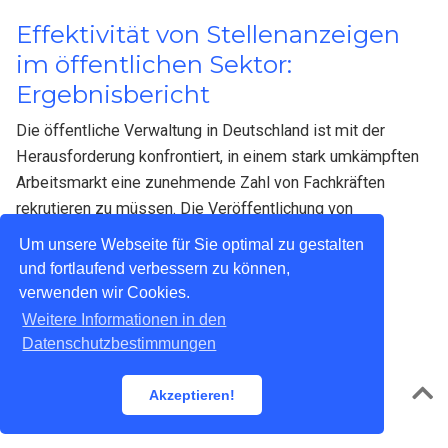
Effektivität von Stellenanzeigen
im öffentlichen Sektor:
Ergebnisbericht
Die öffentliche Verwaltung in Deutschland ist mit der
Herausforderung konfrontiert, in einem stark umkämpften
Arbeitsmarkt eine zunehmende Zahl von Fachkräften
rekrutieren zu müssen. Die Veröffentlichung von
Stellenanzeigen stellt ein zentrales …
Um unsere Webseite für Sie optimal zu gestalten
und fortlaufend verbessern zu können,
verwenden wir Cookies.
Weitere Informationen in den
Datenschutzbestimmungen
Datenschutzerklärung
Powered by the
Academic theme
for
Hugo
.
Akzeptieren!