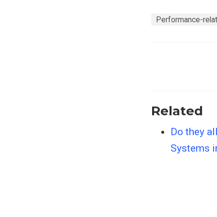
Performance-rela
Related
Do they al
Systems i