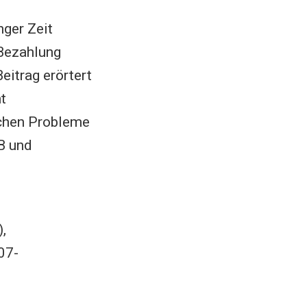
nger Zeit
 Bezahlung
eitrag erörtert
t
schen Probleme
OB und
),
07-