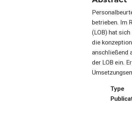
Personalbeurte
betrieben. Im 
(LOB) hat sich
die konzeption
anschließend 
der LOB ein. E
Umsetzungsem
Type
Publica