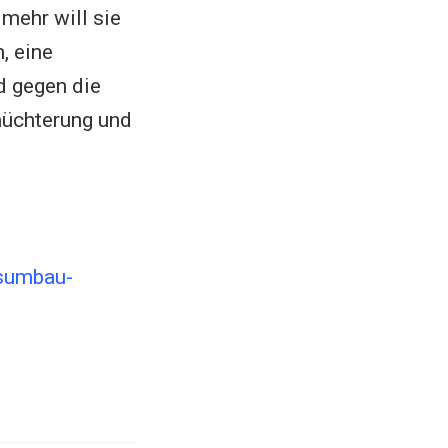
mehr will sie
, eine
d gegen die
chüchterung und
gsumbau-