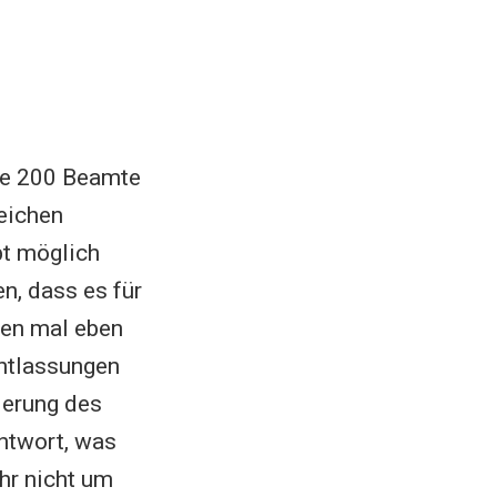
me 200 Beamte
reichen
pt möglich
n, dass es für
nen mal eben
Entlassungen
derung des
ntwort, was
hr nicht um